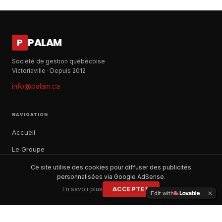
PALAM
P
Société de gestion québécoise
Victoriaville · Depuis 2012
info@palam.ca
NAVIGATION
Accueil
Le Groupe
Notre histoire
Ce site utilise des cookies pour diffuser des publicités
personnalisées via Google AdSense.
À propos
En savoir plus
ACCEPTER
Edit with
Contact