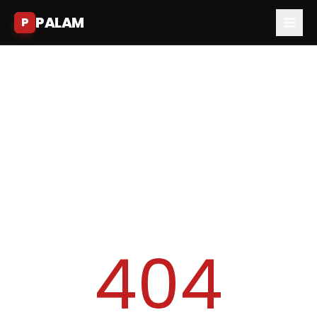
PALAM
P
404