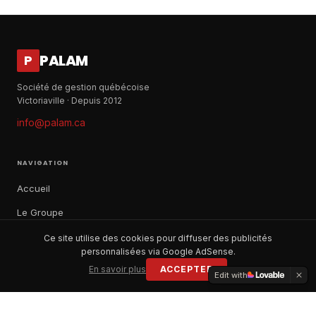
PALAM
P
Société de gestion québécoise
Victoriaville · Depuis 2012
info@palam.ca
NAVIGATION
Accueil
Le Groupe
Notre histoire
Ce site utilise des cookies pour diffuser des publicités
personnalisées via Google AdSense.
À propos
En savoir plus
ACCEPTER
Edit with
Contact