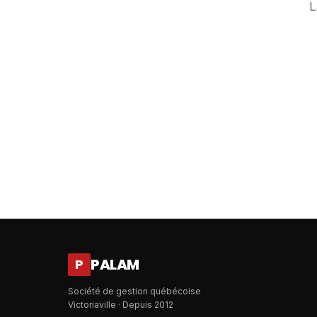
L
PALAM
P
Société de gestion québécoise
Victoriaville · Depuis 2012