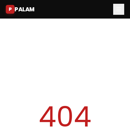
PALAM
P
404