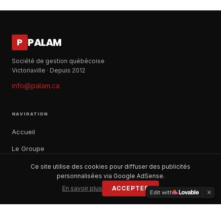
PALAM
P
Société de gestion québécoise
Victoriaville · Depuis 2012
info@palam.ca
NAVIGATION
Accueil
Le Groupe
Notre histoire
Ce site utilise des cookies pour diffuser des publicités
personnalisées via Google AdSense.
À propos
En savoir plus
ACCEPTER
Edit with
Contact