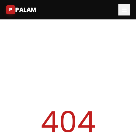
PALAM
P
404