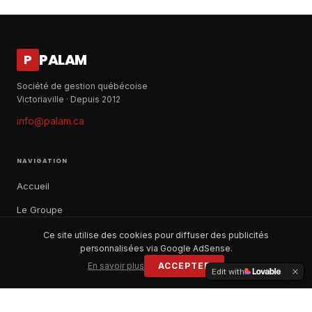
PALAM
P
Société de gestion québécoise
Victoriaville · Depuis 2012
info@palam.ca
NAVIGATION
Accueil
Le Groupe
Notre histoire
Ce site utilise des cookies pour diffuser des publicités
personnalisées via Google AdSense.
À propos
En savoir plus
ACCEPTER
Edit with
Contact