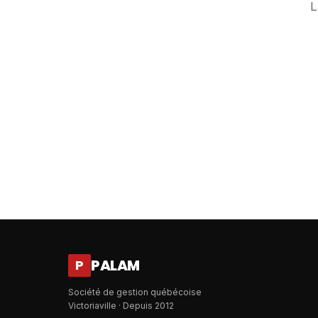
L
PALAM
P
Société de gestion québécoise
Victoriaville · Depuis 2012