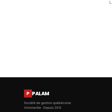
L
PALAM
P
Société de gestion québécoise
Victoriaville · Depuis 2012