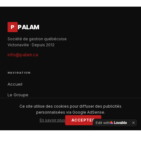
PALAM
P
Société de gestion québécoise
Victoriaville · Depuis 2012
info@palam.ca
NAVIGATION
Accueil
Le Groupe
Notre histoire
Ce site utilise des cookies pour diffuser des publicités
personnalisées via Google AdSense.
À propos
En savoir plus
ACCEPTER
Edit with
Contact