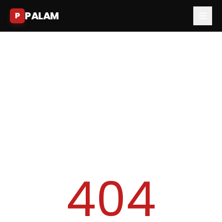
PALAM
P
404