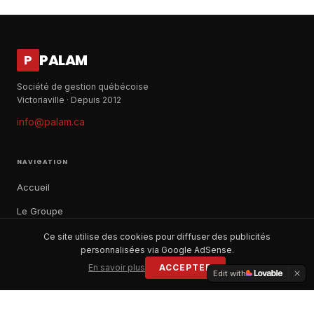
PALAM
P
Société de gestion québécoise
Victoriaville · Depuis 2012
info@palam.ca
NAVIGATION
Accueil
Le Groupe
Notre histoire
Ce site utilise des cookies pour diffuser des publicités
personnalisées via Google AdSense.
À propos
En savoir plus
ACCEPTER
Edit with
Contact