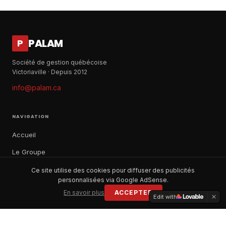
PALAM
P
Société de gestion québécoise
Victoriaville · Depuis 2012
info@palam.ca
NAVIGATION
Accueil
Le Groupe
Notre histoire
Ce site utilise des cookies pour diffuser des publicités
personnalisées via Google AdSense.
À propos
En savoir plus
ACCEPTER
Edit with
Contact