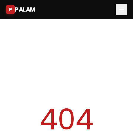
PALAM
P
404