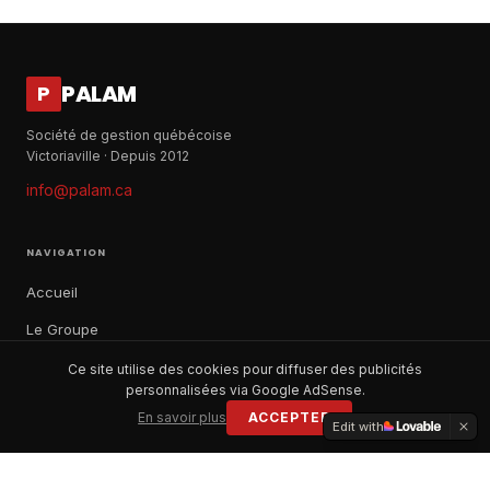
PALAM
P
Société de gestion québécoise
Victoriaville · Depuis 2012
info@palam.ca
NAVIGATION
Accueil
Le Groupe
Notre histoire
Ce site utilise des cookies pour diffuser des publicités
personnalisées via Google AdSense.
À propos
En savoir plus
ACCEPTER
Edit with
Contact