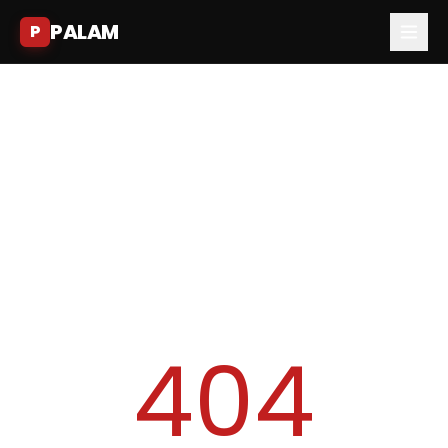
PALAM
P
404