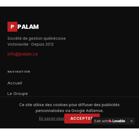
PALAM
P
Société de gestion québécoise
Victoriaville · Depuis 2012
info@palam.ca
NAVIGATION
Accueil
Le Groupe
Notre histoire
Ce site utilise des cookies pour diffuser des publicités
personnalisées via Google AdSense.
À propos
En savoir plus
ACCEPTER
Edit with
Contact