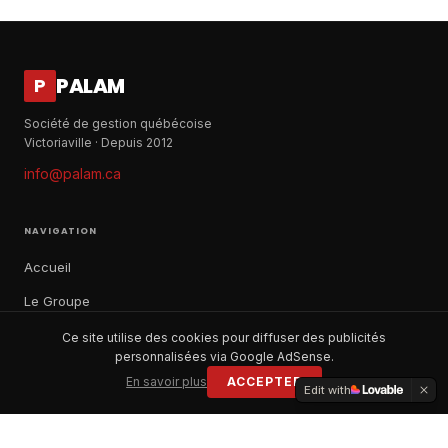
PALAM
P
Société de gestion québécoise
Victoriaville · Depuis 2012
info@palam.ca
NAVIGATION
Accueil
Le Groupe
Notre histoire
Ce site utilise des cookies pour diffuser des publicités
personnalisées via Google AdSense.
À propos
En savoir plus
ACCEPTER
Edit with
Contact