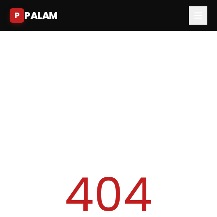
PALAM
P
404