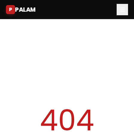
PALAM
P
404