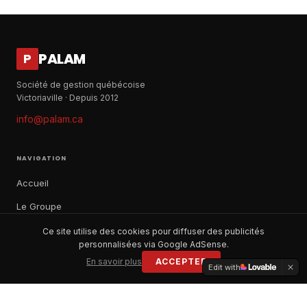
PALAM
P
Société de gestion québécoise
Victoriaville · Depuis 2012
info@palam.ca
NAVIGATION
Accueil
Le Groupe
Notre histoire
Ce site utilise des cookies pour diffuser des publicités
personnalisées via Google AdSense.
À propos
En savoir plus
ACCEPTER
Edit with
Contact