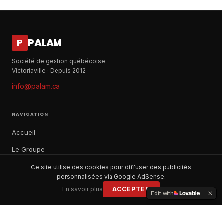
PALAM
P
Société de gestion québécoise
Victoriaville · Depuis 2012
info@palam.ca
NAVIGATION
Accueil
Le Groupe
Notre histoire
Ce site utilise des cookies pour diffuser des publicités
personnalisées via Google AdSense.
À propos
En savoir plus
ACCEPTER
Edit with
Contact