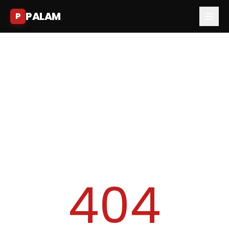
PALAM
P
404