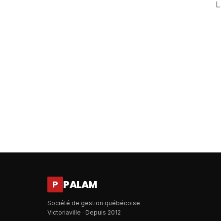
L
PALAM
P
Société de gestion québécoise
Victoriaville · Depuis 2012