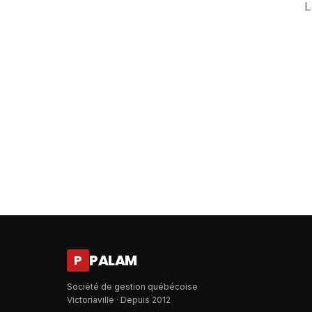
L
PALAM
P
Société de gestion québécoise
Victoriaville · Depuis 2012