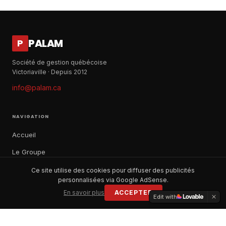
PALAM
P
Société de gestion québécoise
Victoriaville · Depuis 2012
info@palam.ca
NAVIGATION
Accueil
Le Groupe
Notre histoire
Ce site utilise des cookies pour diffuser des publicités
personnalisées via Google AdSense.
À propos
En savoir plus
ACCEPTER
Edit with
Contact