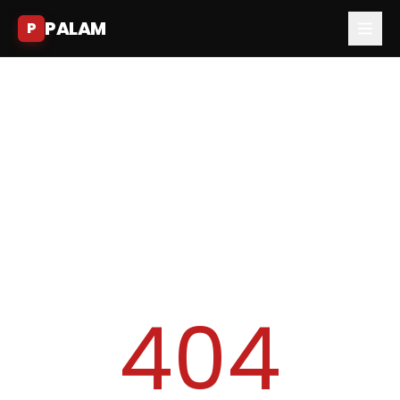
PALAM
P
404