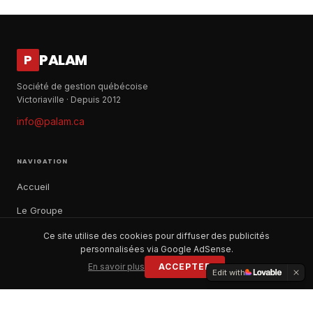
PALAM
P
Société de gestion québécoise
Victoriaville · Depuis 2012
info@palam.ca
NAVIGATION
Accueil
Le Groupe
Notre histoire
Ce site utilise des cookies pour diffuser des publicités
personnalisées via Google AdSense.
À propos
En savoir plus
ACCEPTER
Edit with
Contact