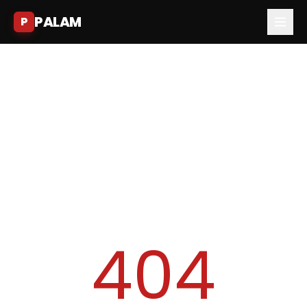
PALAM
P
404