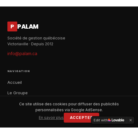
PALAM
P
Société de gestion québécoise
Victoriaville · Depuis 2012
info@palam.ca
NAVIGATION
Accueil
Le Groupe
Notre histoire
Ce site utilise des cookies pour diffuser des publicités
personnalisées via Google AdSense.
À propos
En savoir plus
ACCEPTER
Edit with
Contact