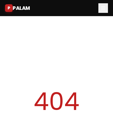
PALAM
P
404