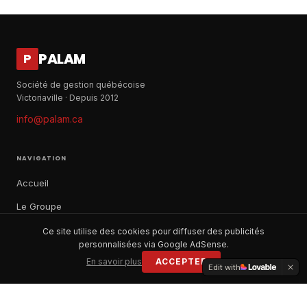
PALAM
P
Société de gestion québécoise
Victoriaville · Depuis 2012
info@palam.ca
NAVIGATION
Accueil
Le Groupe
Notre histoire
Ce site utilise des cookies pour diffuser des publicités
personnalisées via Google AdSense.
À propos
En savoir plus
ACCEPTER
Edit with
Contact