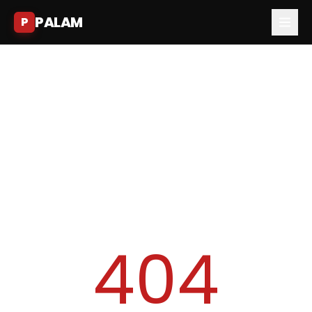
PALAM
P
404