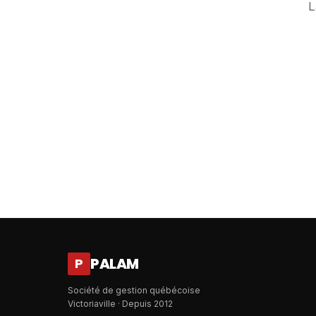
L
PALAM
P
Société de gestion québécoise
Victoriaville · Depuis 2012