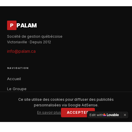
PALAM
P
Société de gestion québécoise
Victoriaville · Depuis 2012
info@palam.ca
NAVIGATION
Accueil
Le Groupe
Notre histoire
Ce site utilise des cookies pour diffuser des publicités
personnalisées via Google AdSense.
À propos
En savoir plus
ACCEPTER
Edit with
Contact