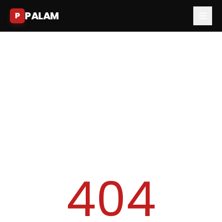
PALAM
P
404