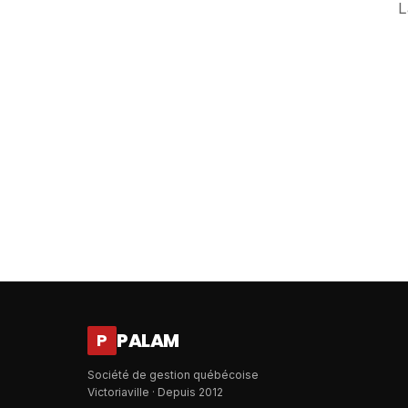
L
PALAM
P
Société de gestion québécoise
Victoriaville · Depuis 2012