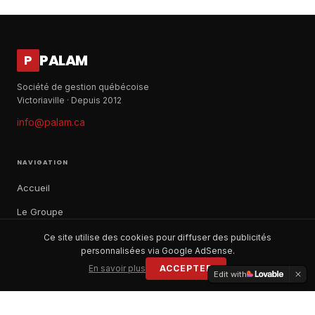
PALAM
P
Société de gestion québécoise
Victoriaville · Depuis 2012
info@palam.ca
NAVIGATION
Accueil
Le Groupe
Notre histoire
Ce site utilise des cookies pour diffuser des publicités
personnalisées via Google AdSense.
À propos
En savoir plus
ACCEPTER
Edit with
Contact