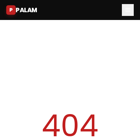
PALAM
P
404