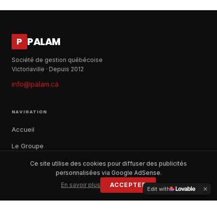
PALAM
P
Société de gestion québécoise
Victoriaville · Depuis 2012
info@palam.ca
NAVIGATION
Accueil
Le Groupe
Notre histoire
Ce site utilise des cookies pour diffuser des publicités
personnalisées via Google AdSense.
À propos
En savoir plus
ACCEPTER
Edit with
Contact