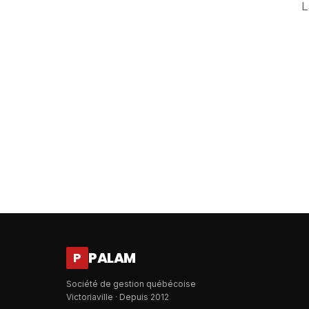
L
PALAM
P
Société de gestion québécoise
Victoriaville · Depuis 2012