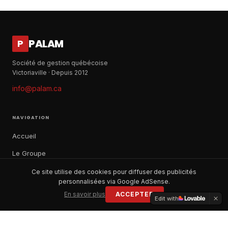
PALAM
P
Société de gestion québécoise
Victoriaville · Depuis 2012
info@palam.ca
NAVIGATION
Accueil
Le Groupe
Notre histoire
Ce site utilise des cookies pour diffuser des publicités
personnalisées via Google AdSense.
À propos
En savoir plus
ACCEPTER
Edit with
Contact