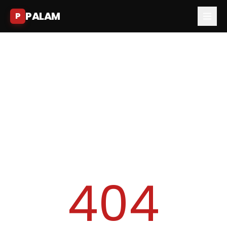
PALAM
P
404