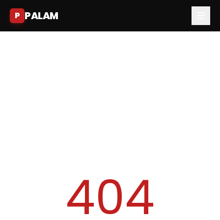
PALAM
P
404