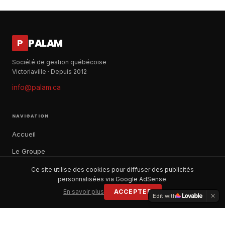
PALAM
P
Société de gestion québécoise
Victoriaville · Depuis 2012
info@palam.ca
NAVIGATION
Accueil
Le Groupe
Notre histoire
Ce site utilise des cookies pour diffuser des publicités
personnalisées via Google AdSense.
À propos
En savoir plus
ACCEPTER
Edit with
Contact