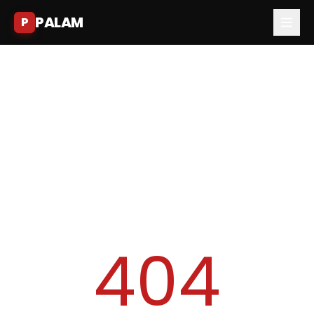
PALAM
P
404