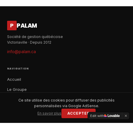
PALAM
P
Société de gestion québécoise
Victoriaville · Depuis 2012
info@palam.ca
NAVIGATION
Accueil
Le Groupe
Notre histoire
Ce site utilise des cookies pour diffuser des publicités
personnalisées via Google AdSense.
À propos
En savoir plus
ACCEPTER
Edit with
Contact