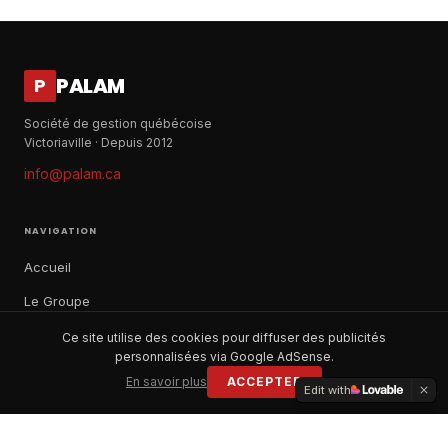
PALAM
P
Société de gestion québécoise
Victoriaville · Depuis 2012
info@palam.ca
NAVIGATION
Accueil
Le Groupe
Notre histoire
Ce site utilise des cookies pour diffuser des publicités
personnalisées via Google AdSense.
À propos
En savoir plus
ACCEPTER
Edit with
Contact