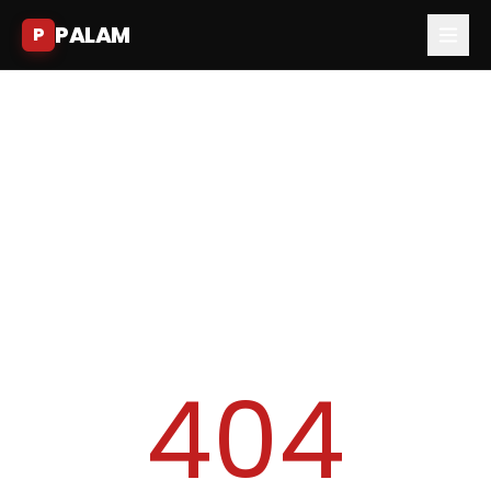
PALAM
P
404