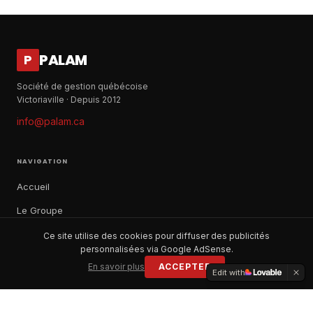
PALAM
P
Société de gestion québécoise
Victoriaville · Depuis 2012
info@palam.ca
NAVIGATION
Accueil
Le Groupe
Notre histoire
Ce site utilise des cookies pour diffuser des publicités
personnalisées via Google AdSense.
À propos
En savoir plus
ACCEPTER
Edit with
Contact