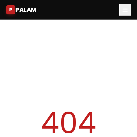
PALAM
P
404