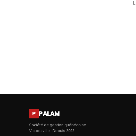
L
PALAM
P
Société de gestion québécoise
Victoriaville · Depuis 2012