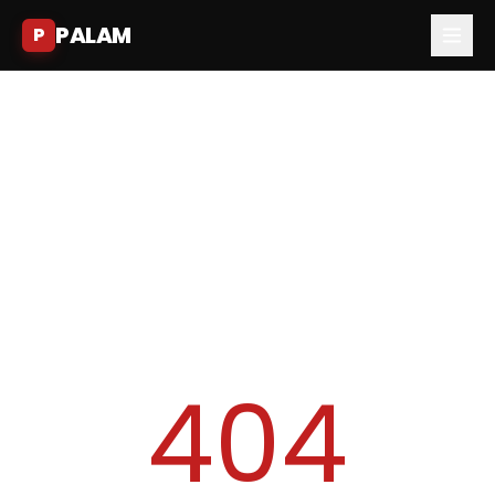
PALAM
P
404