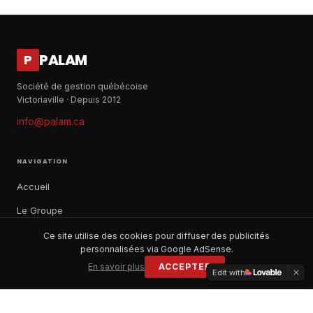
PALAM
P
Société de gestion québécoise
Victoriaville · Depuis 2012
info@palam.ca
NAVIGATION
Accueil
Le Groupe
Notre histoire
Ce site utilise des cookies pour diffuser des publicités
personnalisées via Google AdSense.
À propos
En savoir plus
ACCEPTER
Edit with
Contact