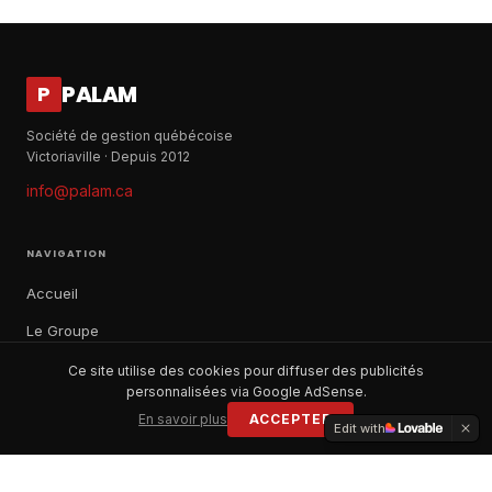
PALAM
P
Société de gestion québécoise
Victoriaville · Depuis 2012
info@palam.ca
NAVIGATION
Accueil
Le Groupe
Notre histoire
Ce site utilise des cookies pour diffuser des publicités
personnalisées via Google AdSense.
À propos
En savoir plus
ACCEPTER
Edit with
Contact