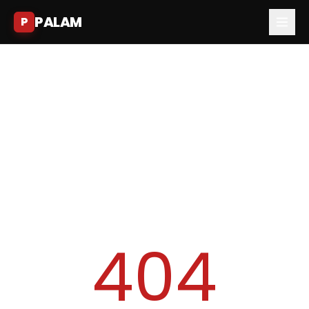
PALAM
P
404