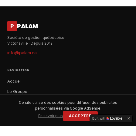
PALAM
P
Société de gestion québécoise
Victoriaville · Depuis 2012
info@palam.ca
NAVIGATION
Accueil
Le Groupe
Notre histoire
Ce site utilise des cookies pour diffuser des publicités
personnalisées via Google AdSense.
À propos
En savoir plus
ACCEPTER
Edit with
Contact