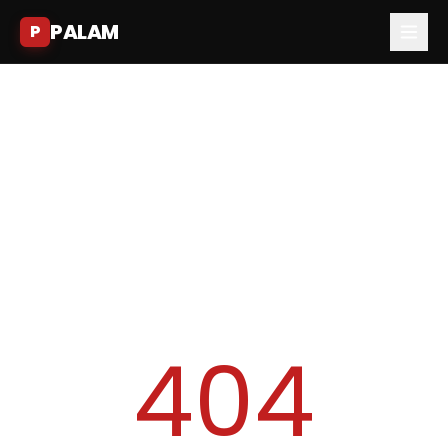
PALAM
P
404