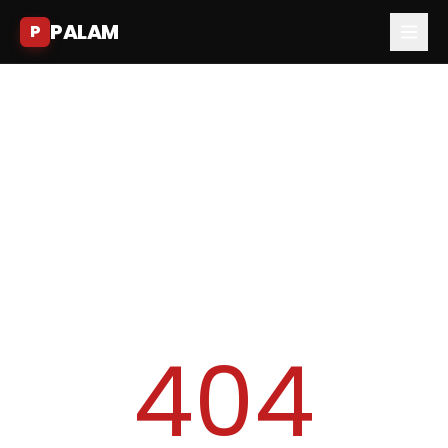
PALAM
P
404