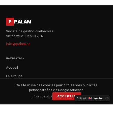
PALAM
P
Société de gestion québécoise
Victoriaville · Depuis 2012
info@palam.ca
NAVIGATION
Accueil
Le Groupe
Notre histoire
Ce site utilise des cookies pour diffuser des publicités
personnalisées via Google AdSense.
À propos
En savoir plus
ACCEPTER
Edit with
Contact