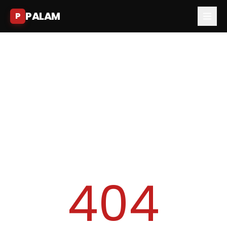
PALAM
P
404