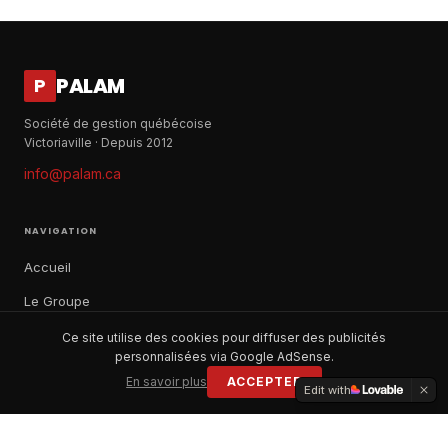
PALAM
P
Société de gestion québécoise
Victoriaville · Depuis 2012
info@palam.ca
NAVIGATION
Accueil
Le Groupe
Notre histoire
Ce site utilise des cookies pour diffuser des publicités
personnalisées via Google AdSense.
À propos
En savoir plus
ACCEPTER
Edit with
Contact