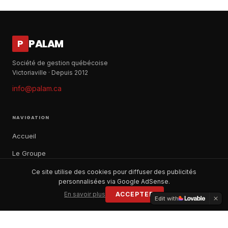
PALAM
P
Société de gestion québécoise
Victoriaville · Depuis 2012
info@palam.ca
NAVIGATION
Accueil
Le Groupe
Notre histoire
Ce site utilise des cookies pour diffuser des publicités
personnalisées via Google AdSense.
À propos
En savoir plus
ACCEPTER
Edit with
Contact