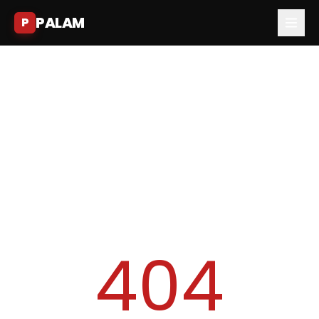
PALAM
P
404