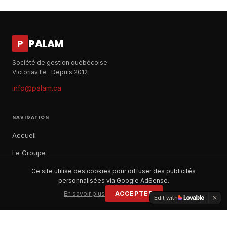
PALAM
P
Société de gestion québécoise
Victoriaville · Depuis 2012
info@palam.ca
NAVIGATION
Accueil
Le Groupe
Notre histoire
Ce site utilise des cookies pour diffuser des publicités
personnalisées via Google AdSense.
À propos
En savoir plus
ACCEPTER
Edit with
Contact