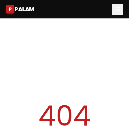
PALAM
P
404