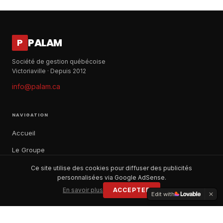
PALAM
P
Société de gestion québécoise
Victoriaville · Depuis 2012
info@palam.ca
NAVIGATION
Accueil
Le Groupe
Notre histoire
Ce site utilise des cookies pour diffuser des publicités
personnalisées via Google AdSense.
À propos
En savoir plus
ACCEPTER
Edit with
Contact