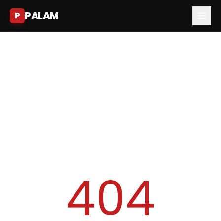
PALAM
P
404