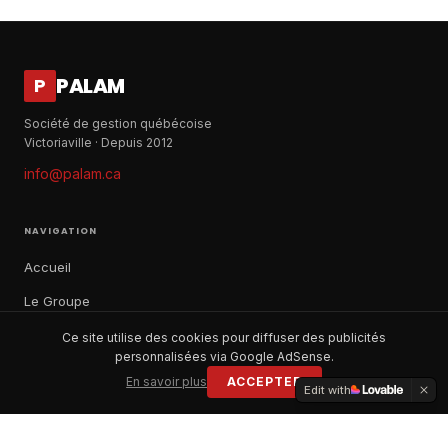
PALAM
P
Société de gestion québécoise
Victoriaville · Depuis 2012
info@palam.ca
NAVIGATION
Accueil
Le Groupe
Notre histoire
Ce site utilise des cookies pour diffuser des publicités
personnalisées via Google AdSense.
À propos
En savoir plus
ACCEPTER
Edit with
Contact