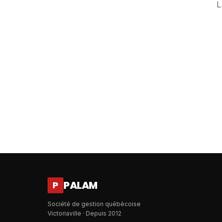
L
PALAM
P
Société de gestion québécoise
Victoriaville · Depuis 2012