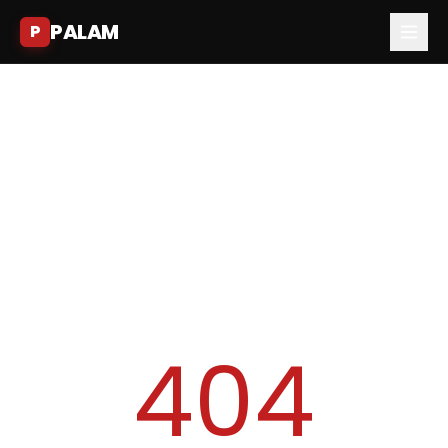
PALAM
P
404