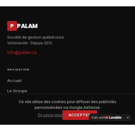
PALAM
P
Société de gestion québécoise
Victoriaville · Depuis 2012
info@palam.ca
NAVIGATION
Accueil
Le Groupe
Notre histoire
Ce site utilise des cookies pour diffuser des publicités
personnalisées via Google AdSense.
À propos
En savoir plus
ACCEPTER
Edit with
Contact