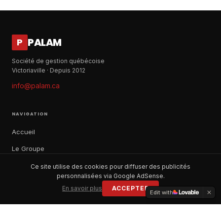
PALAM
P
Société de gestion québécoise
Victoriaville · Depuis 2012
info@palam.ca
NAVIGATION
Accueil
Le Groupe
Notre histoire
Ce site utilise des cookies pour diffuser des publicités
personnalisées via Google AdSense.
À propos
En savoir plus
ACCEPTER
Edit with
Contact