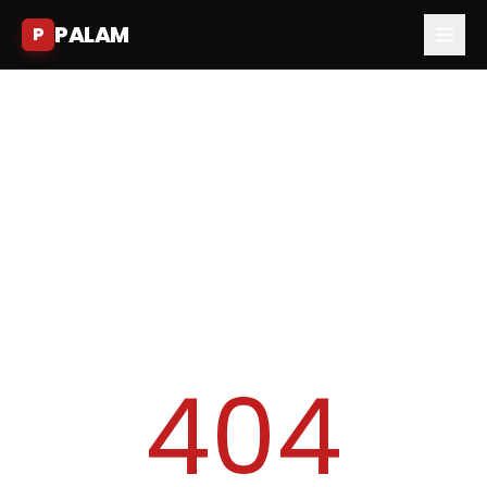
PALAM
P
404