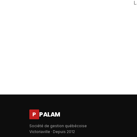
L
PALAM
P
Société de gestion québécoise
Victoriaville · Depuis 2012