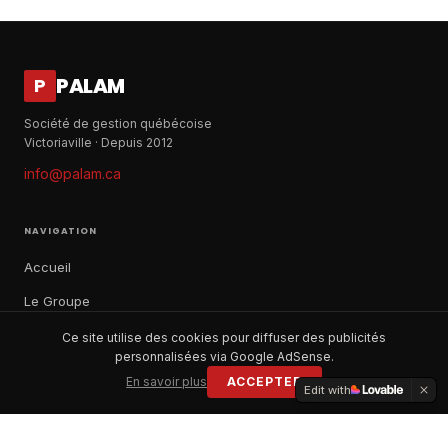
PALAM
P
Société de gestion québécoise
Victoriaville · Depuis 2012
info@palam.ca
NAVIGATION
Accueil
Le Groupe
Notre histoire
Ce site utilise des cookies pour diffuser des publicités
personnalisées via Google AdSense.
À propos
En savoir plus
ACCEPTER
Edit with
Contact