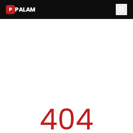
PALAM
P
404