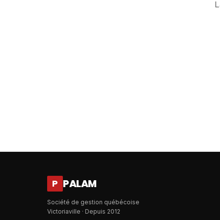
L
PALAM
P
Société de gestion québécoise
Victoriaville · Depuis 2012