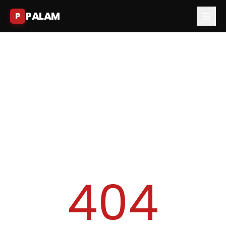
PALAM
P
404