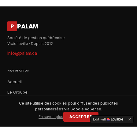
PALAM
P
Société de gestion québécoise
Victoriaville · Depuis 2012
info@palam.ca
NAVIGATION
Accueil
Le Groupe
Notre histoire
Ce site utilise des cookies pour diffuser des publicités
personnalisées via Google AdSense.
À propos
En savoir plus
ACCEPTER
Edit with
Contact