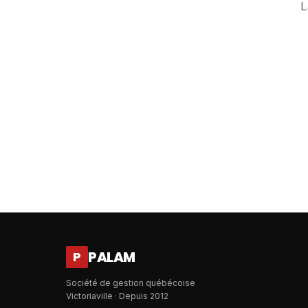
L
PALAM
P
Société de gestion québécoise
Victoriaville · Depuis 2012